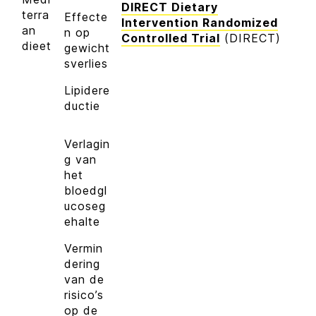
DIRECT Dietary
terra
Effecte
Intervention Randomized
an
n op
Controlled Trial
(DIRECT)
dieet
gewicht
sverlies
Lipidere
ductie
Verlagin
g van
het
bloedgl
ucoseg
ehalte
Vermin
dering
van de
risico’s
op de