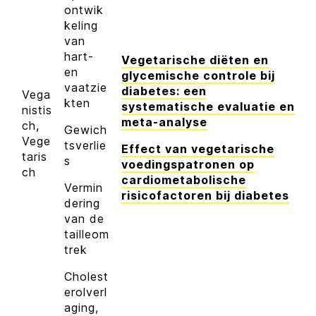
ontwik
keling
van
hart-
Vegetarische diëten en
en
glycemische controle bij
vaatzie
diabetes: een
Vega
kten
systematische evaluatie en
nistis
meta-analyse
ch,
Gewich
Vege
tsverlie
Effect van vegetarische
taris
s
voedingspatronen op
ch
cardiometabolische
Vermin
risicofactoren bij diabetes
dering
van de
tailleom
trek
Cholest
erolverl
aging,