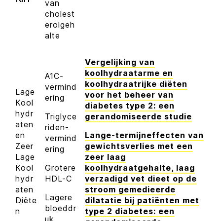
van
cholest
erolgeh
alte
Vergelijking van
koolhydraatarme en
A1C-
koolhydraatrijke diëten
vermind
Lage
voor het beheer van
ering
Kool
diabetes type 2: een
hydr
Triglyce
gerandomiseerde studie
aten
riden-
en
Lange-termijneffecten van
vermind
Zeer
gewichtsverlies met een
ering
Lage
zeer laag
Kool
Grotere
koolhydraatgehalte, laag
hydr
HDL-C
verzadigd vet dieet op de
aten
stroom gemedieerde
Lagere
Diëte
dilatatie bij patiënten met
bloeddr
n
type 2 diabetes: een
uk