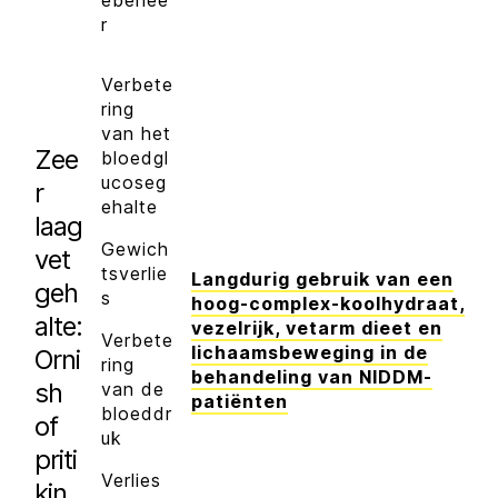
ebehee
r
Verbete
ring
van het
Zee
bloedgl
ucoseg
r
ehalte
laag
Gewich
vet
tsverlie
Langdurig gebruik van een
geh
s
hoog-complex-koolhydraat,
alte:
vezelrijk, vetarm dieet en
Verbete
lichaamsbeweging in de
Orni
ring
behandeling van NIDDM-
sh
van de
patiënten
bloeddr
of
uk
priti
Verlies
kin