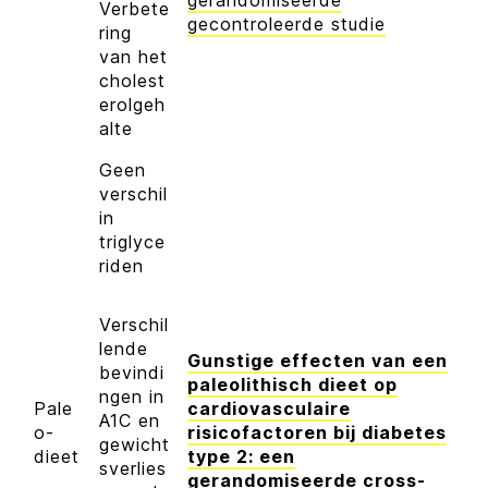
gerandomiseerde
Verbete
gecontroleerde studie
ring
van het
cholest
erolgeh
alte
Geen
verschil
in
triglyce
riden
Verschil
lende
Gunstige effecten van een
bevindi
paleolithisch dieet op
ngen in
Pale
cardiovasculaire
A1C en
o-
risicofactoren bij diabetes
gewicht
dieet
type 2: een
sverlies
gerandomiseerde cross-