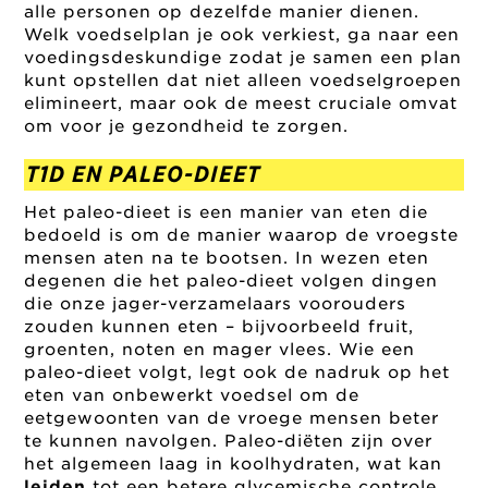
alle personen op dezelfde manier dienen.
Welk voedselplan je ook verkiest, ga naar een
voedingsdeskundige zodat je samen een plan
kunt opstellen dat niet alleen voedselgroepen
elimineert, maar ook de meest cruciale omvat
om voor je gezondheid te zorgen.
T1D EN PALEO-DIEET
Het paleo-dieet is een manier van eten die
bedoeld is om de manier waarop de vroegste
mensen aten na te bootsen. In wezen eten
degenen die het paleo-dieet volgen dingen
die onze jager-verzamelaars voorouders
zouden kunnen eten – bijvoorbeeld fruit,
groenten, noten en mager vlees. Wie een
paleo-dieet volgt, legt ook de nadruk op het
eten van onbewerkt voedsel om de
eetgewoonten van de vroege mensen beter
te kunnen navolgen. Paleo-diëten zijn over
het algemeen laag in koolhydraten, wat kan
leiden
tot een betere glycemische controle.