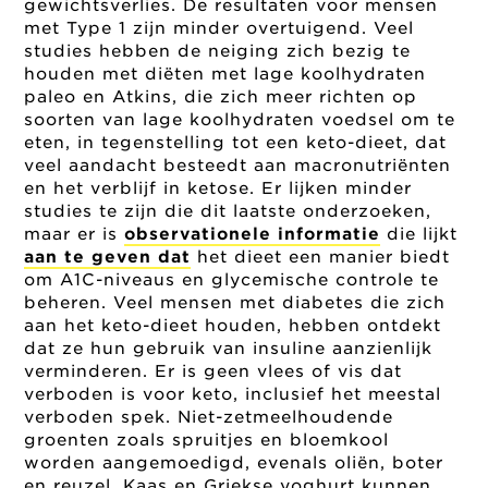
gewichtsverlies. De resultaten voor mensen
met Type 1 zijn minder overtuigend. Veel
studies hebben de neiging zich bezig te
houden met diëten met lage koolhydraten
paleo en Atkins, die zich meer richten op
soorten van lage koolhydraten voedsel om te
eten, in tegenstelling tot een keto-dieet, dat
veel aandacht besteedt aan macronutriënten
en het verblijf in ketose. Er lijken minder
studies te zijn die dit laatste onderzoeken,
maar er is
observationele informatie
die lijkt
aan te geven dat
het dieet een manier biedt
om A1C-niveaus en glycemische controle te
beheren. Veel mensen met diabetes die zich
aan het keto-dieet houden, hebben ontdekt
dat ze hun gebruik van insuline aanzienlijk
verminderen. Er is geen vlees of vis dat
verboden is voor keto, inclusief het meestal
verboden spek. Niet-zetmeelhoudende
groenten zoals spruitjes en bloemkool
worden aangemoedigd, evenals oliën, boter
en reuzel. Kaas en Griekse yoghurt kunnen