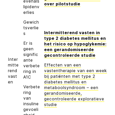
evenals
over pilotstudie
lipidenv
erlies
Gewich
tsverlie
Intermitterend vasten in
s
type 2 diabetes mellitus en
Er is
het risico op hypoglykemie:
geen
een gerandomiseerde
signific
gecontroleerde studie
Inter
ante
mitte
Effecten van een
verbete
rend
vastentherapie van een week
ring in
vast
bij patiënten met type 2
A1C
en
diabetes mellitus en
Verbete
metaboolsyndroom – een
ring
gerandomiseerde,
van
gecontroleerde exploratieve
insuline
studie
gevoeli