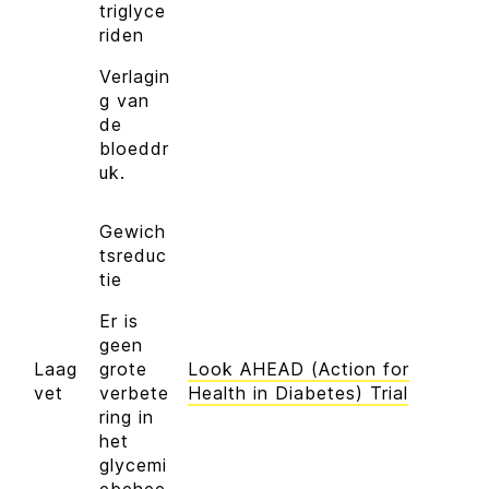
triglyce
riden
Verlagin
g van
de
bloeddr
uk.
Gewich
tsreduc
tie
Er is
geen
Laag
grote
Look AHEAD (Action for
vet
verbete
Health in Diabetes) Trial
ring in
het
glycemi