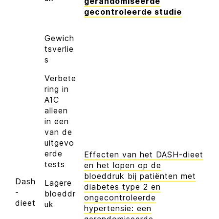
gerandomiseerde
gecontroleerde studie
Gewich
tsverlie
s
Verbete
ring in
A1C
alleen
in een
van de
uitgevo
erde
Effecten van het DASH-dieet
tests
en het lopen op de
bloeddruk bij patiënten met
Dash
Lagere
diabetes type 2 en
-
bloeddr
ongecontroleerde
dieet
uk
hypertensie: een