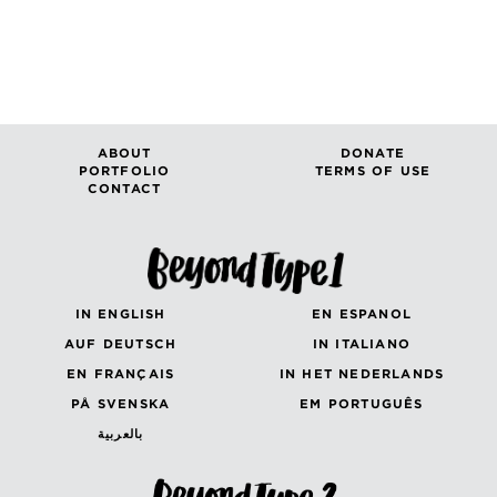
ABOUT
DONATE
PORTFOLIO
TERMS OF USE
CONTACT
IN ENGLISH
EN ESPANOL
AUF DEUTSCH
IN ITALIANO
EN FRANÇAIS
IN HET NEDERLANDS
PÅ SVENSKA
EM PORTUGUÊS
بالعربية