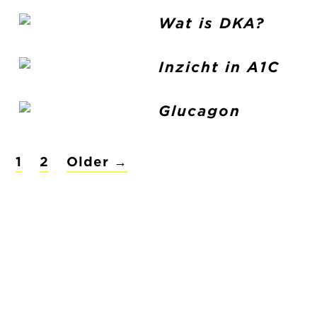
Wat is DKA?
Inzicht in A1C
Glucagon
POSTS
1
2
Older
→
PAGINATION