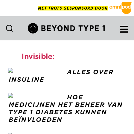
MET TROTS GESPONSORD DOOR
Beyond
Type
1
Invisible:
TheBasicBasics
Netherlands
ALLES OVER
INSULINE
HOE
MEDICIJNEN HET BEHEER VAN
TYPE 1 DIABETES KUNNEN
BEÏNVLOEDEN